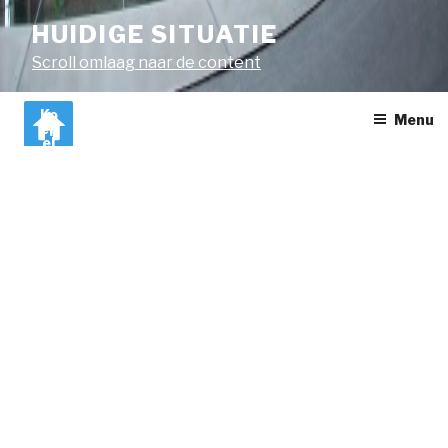
HUIDIGE SITUATIE
Scroll omlaag naar de content
Ko
Menu
ep
el
Br
ed
a
HUIDIGE SITUATIE