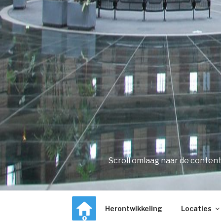
Scroll omlaag naar de conten
K
Herontwikkeling
Locaties
o