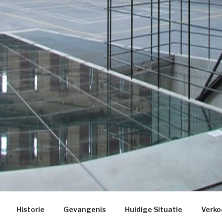
t
Historie
Gevangenis
Huidige Situatie
Verko